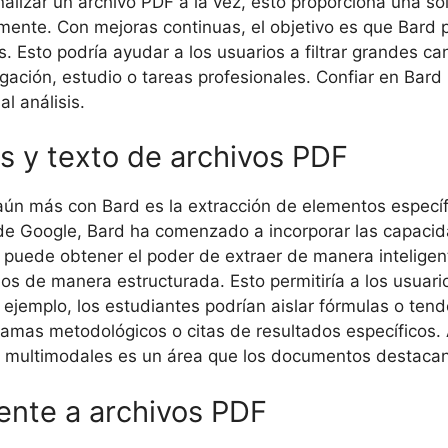
analizar un archivo PDF a la vez, esto proporciona una s
mente. Con mejoras continuas, el objetivo es que Bard 
 Esto podría ayudar a los usuarios a filtrar grandes ca
igación, estudio o tareas profesionales. Confiar en Bar
l análisis.
s y texto de archivos PDF
ún más con Bard es la extracción de elementos específi
 Google, Bard ha comenzado a incorporar las capaci
d puede obtener el poder de extraer de manera intelige
los de manera estructurada. Esto permitiría a los usuar
ejemplo, los estudiantes podrían aislar fórmulas o ten
ramas metodológicos o citas de resultados específicos.
es multimodales es un área que los documentos destacan
ente a archivos PDF