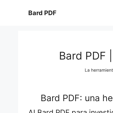
Saltar
al
Bard PDF
contenido
Bard PDF 
La herramient
Bard PDF: una her
AI Bard PDF para invest